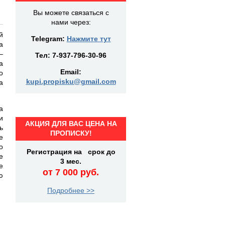
Вы можете связаться с
нами через:
й
Telegram:
Нажмите тут
а
–
Тел:
7-937-796-30-96
а
Email:
о
kupi.propisku@gmail.com
а
а
и
АКЦИЯ ДЛЯ ВАС ЦЕНА НА
ь
ПРОПИСКУ!
е
о
Регистрация на срок до
е
3 мес.
е
от 7 000 руб.
ю
Подробнее >>