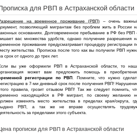
Прописка для РВП в Астраханской области
Разрешение на временное проживание (РВП)
– очень важны
документ, позволяющий мигрантам без проблем жить в России н
законных основаниях. Долговременное пребывание в РФ без РВП 
лишает вас множества удобств, однако получение разрешения н
временное проживание предусматривает процедуру регистрации п
месту жительства. Прописка после того как вы получили РВП нужн
на срок от одного до трех лет.
Если вы уже оформили РВП в Астраханской области, то наш
организация может вам предложить помощь в приобретени
временной регистрации по РВП
. Помните, что нужно сделат
регистрацию в 7-ми дневный срок после получения РВП! Нарушени
этого правила, грозит отзывом РВП! Так же следует помнить, чт
временно находящийся в РФ мигрант, по своему желанию н
должен изменять место жительства в пределах края/округа, гд
выдано РВП, а так же не вправе осуществлять трудову
деятельность за пределами этого субъекта.
Цена прописки для РВП в Астраханской области