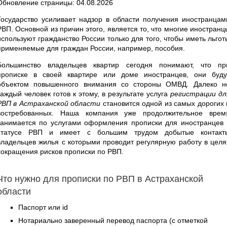
Обновление страницы: 04.08.2026
Государство усиливает надзор в области получения иностранцам
РВП. Основной из причин этого, является то, что многие иностранц
используют гражданство России только для того, чтобы иметь льгот
применяемые для граждан России, например, пособия.
Большинство владельцев квартир сегодня понимают, что пр
прописке в своей квартире или доме иностранцев, они буду
объектом повышенного внимания со стороны ОМВД. Далеко н
каждый человек готов к этому, в результате услуга
регистрации дл
РВП в Астраханской области
становится одной из самых дорогих 
востребованных. Наша компания уже продолжительное врем
занимается по услугами оформления прописки для иностранцев 
статусе РВП и имеет с большим трудом добытые контакт
владельцев жилья с которыми проводит регулярную работу в целя
сокращения рисков прописки по РВП.
Что нужно для прописки по РВП в Астраханской
области
Паспорт или id
Нотариально заверенный перевод паспорта (с отметкой